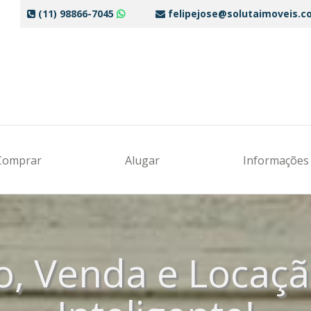
(11) 98866-7045
felipejose@solutaimoveis.c
Comprar
Alugar
Informaçõe
o, Venda e Locaç