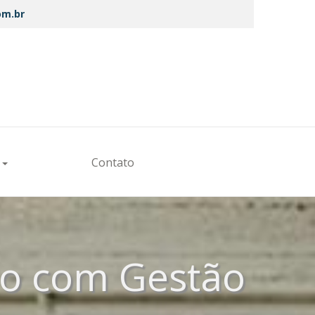
om.br
s
Contato
ão com Gestão