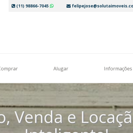
(11) 98866-7045
felipejose@solutaimoveis.c
Comprar
Alugar
Informaçõe
o, Venda e Locaç