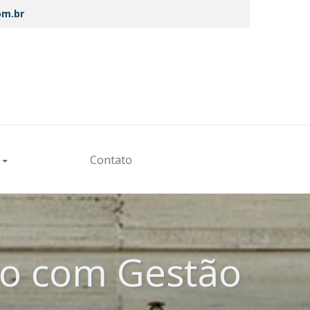
om.br
s
Contato
ão com Gestão